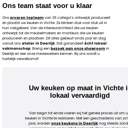
Ons team staat voor u klaar
Ons
ervaren topteam
van 25 collega’s ontwerpt, produceert
en plaatst uw keuken in Vichte. Ze blinken stuk voor stuk uit in
hun vakgebied. Van de interieurarchitect die uw keuken
ontwerpt, tot de meubelmakers en monteurs die uw keuken
produceren en plaatsen. Dit alles gebeurt sinds jaar en dag
vanuit ons
atelier in Deerlijk
. Dat garandeert
écht lokaal
vakmanschap
. Breng een
bezoek aan onze showroom
in
Deerlijk en leer onze medewerkers kennen. Bij ons wordt u
hartelijk verwelkomd!
Uw keuken op maat in Vichte i
lokaal vervaardigd
Van begin tot einde voeren wij het gehele proces uit om 
keuken in Vichte te realiseren. Met een geschiedenis van zo
jaar, worden
onze keukens in Deerlijk
nog steeds zond