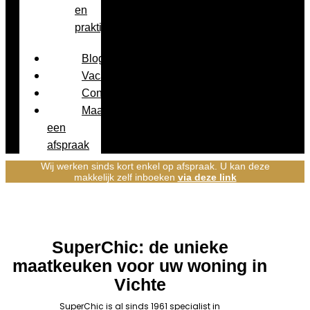
en
praktijk
Blog
Vacatures
Contact
Maak
een
afspraak
Wij werken sinds kort enkel op afspraak. U kan deze
makkelijk zelf inboeken
via deze link
SuperChic: de unieke
maatkeuken voor uw woning in
Vichte
SuperChic is al sinds 1961 specialist in