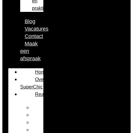
en
praktijk
Blog
Vacatures
Contact
Maak
een
afspraak
Home
Over
SuperChic
Realisaties
Keuken
Interieur
Badkamer
Kantoor