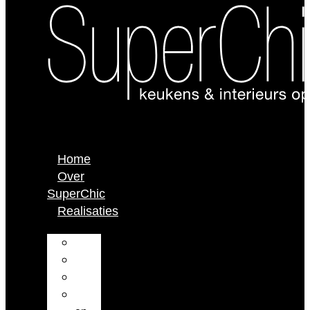
Home
Over
SuperChic
Realisaties
Keuken
Interieur
Badkamer
Kantoor