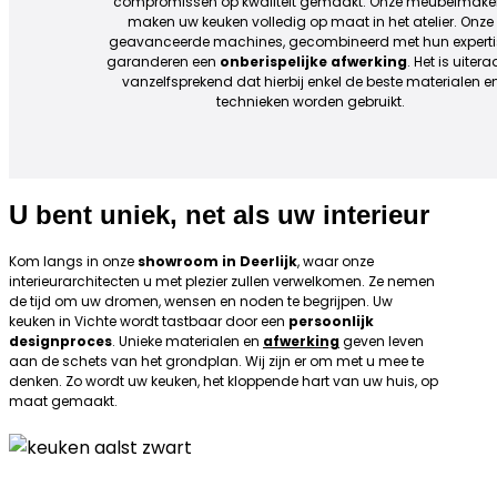
compromissen op kwaliteit gemaakt. Onze meubelmake
maken uw keuken volledig op maat in het atelier. Onze
geavanceerde machines, gecombineerd met hun experti
garanderen een
onberispelijke afwerking
. Het is uiter
vanzelfsprekend dat hierbij enkel de beste materialen e
technieken worden gebruikt.
U bent uniek, net als uw interieur
Kom langs in onze
showroom in Deerlijk
, waar onze
interieurarchitecten u met plezier zullen verwelkomen. Ze nemen
de tijd om uw dromen, wensen en noden te begrijpen. Uw
keuken in Vichte wordt tastbaar door een
persoonlijk
designproces
. Unieke materialen en
afwerking
geven leven
aan de schets van het grondplan. Wij zijn er om met u mee te
denken. Zo wordt uw keuken, het kloppende hart van uw huis, op
maat gemaakt.